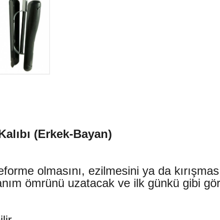
Kalıbı (Erkek-Bayan)
eforme olmasını, ezilmesini ya da kırışması
llanım ömrünü uzatacak ve ilk günkü gibi g
lir