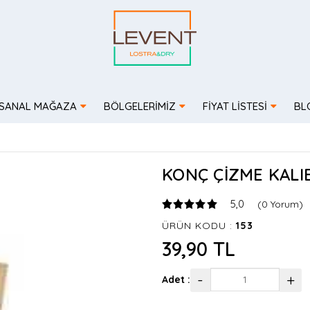
SANAL MAĞAZA
BÖLGELERİMİZ
FİYAT LİSTESİ
BL
KONÇ ÇİZME KALIB
5,0
(0 Yorum)
ÜRÜN KODU :
153
39,90 TL
-
+
Adet :