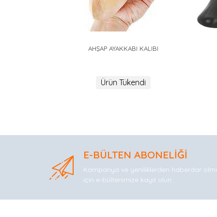
AHŞAP AYAKKABI KALIBI
Ürün Tükendi
E-BÜLTEN ABONELİĞİ
Kampanya ve yeniliklerden haberdar olm
için e-bültenimize kayıt olun.