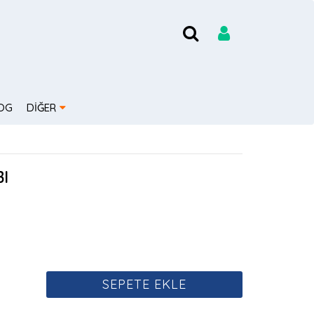
OG
DİĞER
I
SEPETE EKLE